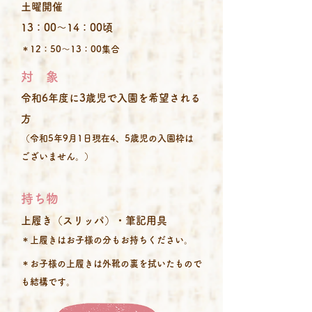
土曜​開催
13：00～14：00頃
＊12：50～13：00集合
対 象
令和6年度に3歳児で入園を希望される
方
​（令和5年9月1日現在4、5歳児の入園枠は
ございません。）
持ち物
上履き（スリッパ）・筆記用具
＊上履きはお子様の分もお持ちください。
＊お子様の上履きは外靴の裏を拭いたもので
も結構です。