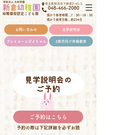
埼玉県和光市下新倉2-45-5
048-466-2080
幼稚園型認定こども園
預かり保育時間…
7：30～18：30
預かり保育日数…約234日
お問い合わせ
見学説明会
プレイルームぴよちゃん
2歳児向け体操教室
ご予約はこちら
​予約の際は下記詳細を必ずお読