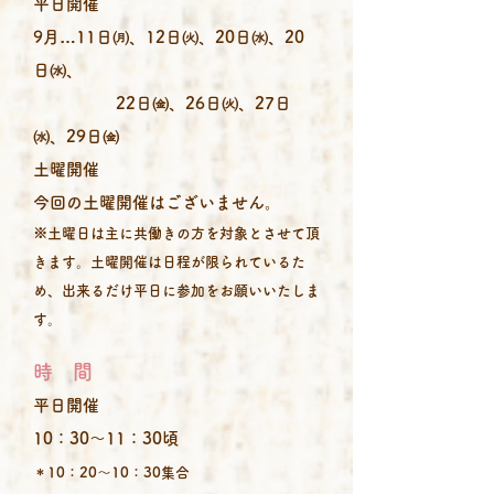
平日開催
9月…
11
日㈪、12日㈫、20日㈬、20
日㈬、
​
22日㈮、26日㈫、27日
㈬、29日
​㈮
土曜開催
​今回の土曜開催はございません。
※土曜日は主に共働きの方を対象とさせて頂
きます。土曜開催は日程が限られているた
め、出来るだけ平日に参加をお願いいたしま
す。
時 間
平日開催
10：30～11：30頃
＊10：20～10：30集合