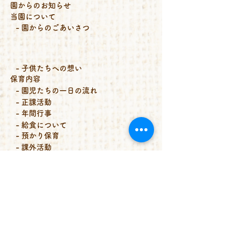
園からのお知らせ
当園について
- 園からのごあいさつ
- 子供たちへの想い
保育内容
- 園児たちの一日の流れ
- 正課活動
- 年間行事
- 給食について
- 預かり保育
- 課外活動
入園案内
- 願書配布・入園受付
- 主な費用等について
- 見学説明会等について
- 入園優先枠のご案内