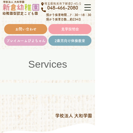
埼玉県和光市下新倉2-45-5
048-466-2080
幼稚園型認定こども園
預かり保育時間…
7：30～18：30
預かり保育日数…約234日
お問い合わせ
見学説明会
プレイルームぴよちゃん
2歳児向け体操教室
Services
学校法人 大和学園